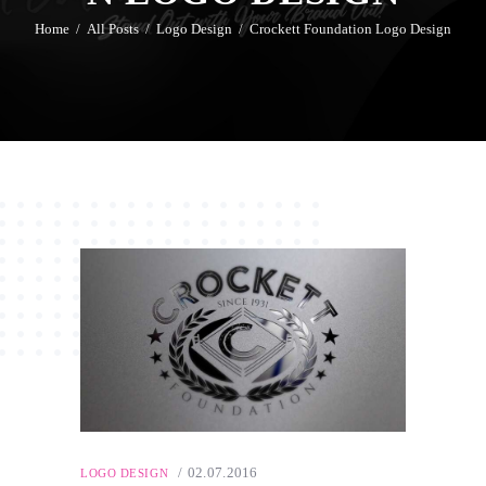
Home
All Posts
Logo Design
Crockett Foundation Logo Design
02.07.2016
LOGO DESIGN