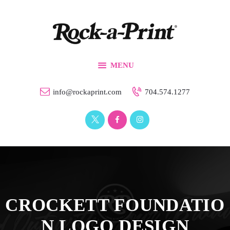
Branding & Design
Printing Solutions
Custom Apparel
MENU
Events
Our Work
info@rockaprint.com
704.574.1277
Contact Us
CROCKETT FOUNDATIO
N LOGO DESIGN