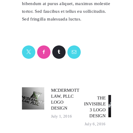
bibendum at purus aliquet, maximus molestie
tortor. Sed faucibus et tellus eu sollicitudin.
Sed fringilla malesuada luctus.
POST
MCDERMOTT
Previous
LAW, PLLC
THE
post:
Next
NAVIGATION
LOGO
INVISIBLE
post:
DESIGN
3 LOGO
DESIGN
July 1, 2016
July 6, 2016